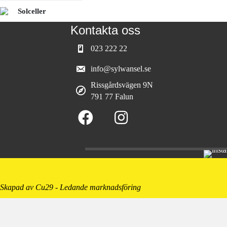
Solceller
Kontakta oss
023 222 22
info@sylwansel.se
Rissgårdsvägen 9N
791 77 Falun
Skapad av Cu29 - Ledande marknadsföring