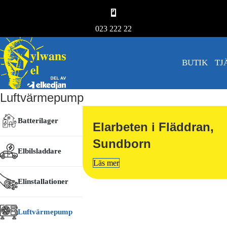
023 222 22
BUTIK
TJ
Luftvärmepump
Batterilager
Elarbeten i Fläddran,
Sundborn
Elbilsladdare
Läs mer
Elinstallationer
Luftvärmepump