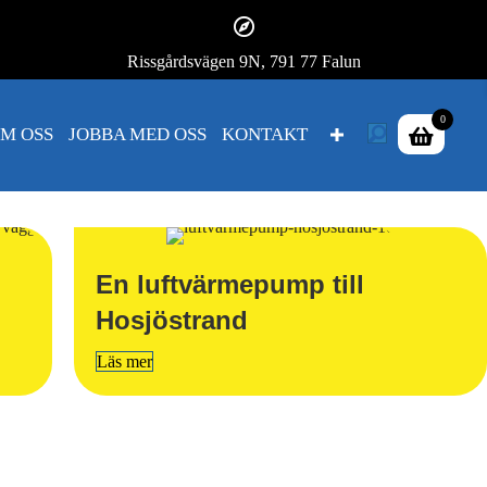
Rissgårdsvägen 9N, 791 77 Falun
0
M OSS
JOBBA MED OSS
KONTAKT
En luftvärmepump till
Hosjöstrand
Läs mer