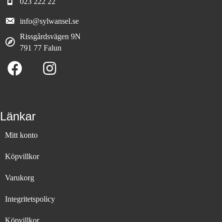
023 222 22
info@sylwansel.se
Rissgårdsvägen 9N
791 77 Falun
Länkar
Mitt konto
Köpvillkor
Varukorg
Integritetspolicy
Köpvillkor