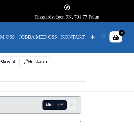
Rissgårdsvägen 9N, 791 77 Falun
0
M OSS
JOBBA MED OSS
KONTAKT