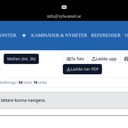
info@sylwansel.se
ÄNSTER
KAMPANJER & NYHETER
REFERENSER
O