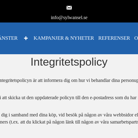
info@sylwansel.se
ÄNSTER
KAMPANJER & NYHETER
REFERENSER
O
Integritetspolicy
d integritetspolicyn är att informera dig om hur vi behandlar dina perso
att skicka ut den uppdaterade policyn till den e-postadress som du har r
m dig i samband med dina köp, vid besök på någon av våra webbsidor elle
ners (t.ex. att du klickat på någon länk till någon av våra samarbetspa