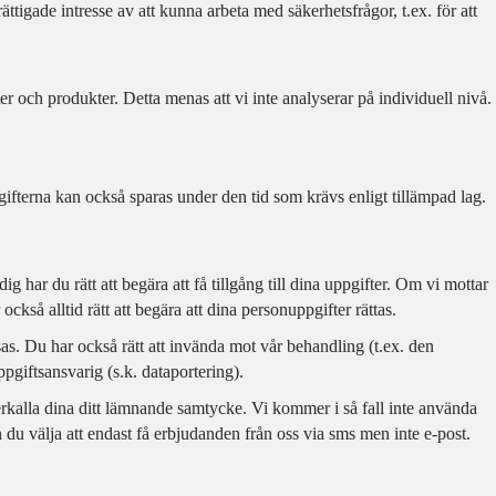
ttigade intresse av att kunna arbeta med säkerhetsfrågor, t.ex. för att
r och produkter. Detta menas att vi inte analyserar på individuell nivå.
ifterna kan också sparas under den tid som krävs enligt tillämpad lag.
g har du rätt att begära att få tillgång till dina uppgifter. Om vi mottar
ckså alltid rätt att begära att dina personuppgifter rättas.
sas. Du har också rätt att invända mot vår behandling (t.ex. den
ppgiftsansvarig (s.k. dataportering).
erkalla dina ditt lämnande samtycke. Vi kommer i så fall inte använda
n du välja att endast få erbjudanden från oss via sms men inte e-post.