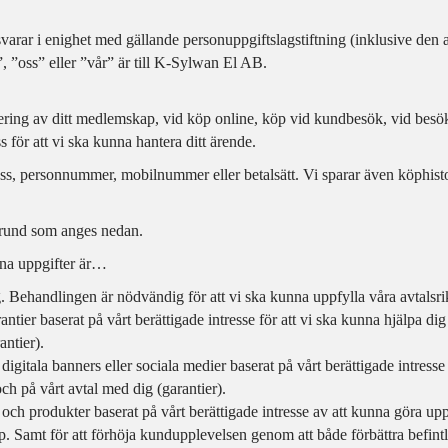
rar i enighet med gällande personuppgiftslagstiftning (inklusive den
”, ”oss” eller ”vår” är till K-Sylwan El AB.
strering av ditt medlemskap, vid köp online, köp vid kundbesök, vid be
 för att vi ska kunna hantera ditt ärende.
ress, personnummer, mobilnummer eller betalsätt. Vi sparar även köphis
 grund som anges nedan.
ina uppgifter är…
 Behandlingen är nödvändig för att vi ska kunna uppfylla våra avtalsrik
tier baserat på vårt berättigade intresse för att vi ska kunna hjälpa d
antier).
digitala banners eller sociala medier baserat på vårt berättigade intress
och på vårt avtal med dig (garantier).
er och produkter baserat på vårt berättigade intresse av att kunna göra u
 Samt för att förhöja kundupplevelsen genom att både förbättra befintl