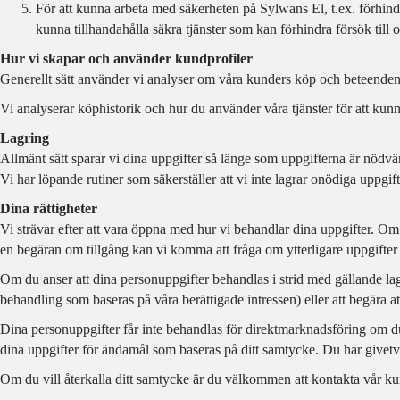
För att kunna arbeta med säkerheten på Sylwans El, t.ex. förhindra
kunna tillhandahålla säkra tjänster som kan förhindra försök till 
Hur vi skapar och använder kundprofiler
Generellt sätt använder vi analyser om våra kunders köp och beteenden på
Vi analyserar köphistorik och hur du använder våra tjänster för att kun
Lagring
Allmänt sätt sparar vi dina uppgifter så länge som uppgifterna är nödvä
Vi har löpande rutiner som säkerställer att vi inte lagrar onödiga uppgif
Dina rättigheter
Vi strävar efter att vara öppna med hur vi behandlar dina uppgifter. Om du
en begäran om tillgång kan vi komma att fråga om ytterligare uppgifter för 
Om du anser att dina personuppgifter behandlas i strid med gällande lags
behandling som baseras på våra berättigade intressen) eller att begära at
Dina personuppgifter får inte behandlas för direktmarknadsföring om du
dina uppgifter för ändamål som baseras på ditt samtycke. Du har givetvis 
Om du vill återkalla ditt samtycke är du välkommen att kontakta vår ku