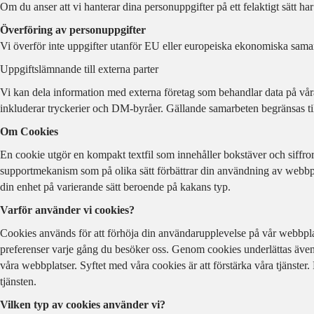
Om du anser att vi hanterar dina personuppgifter på ett felaktigt sätt har
Överföring av personuppgifter
Vi överför inte uppgifter utanför EU eller europeiska ekonomiska sama
Uppgiftslämnande till externa parter
Vi kan dela information med externa företag som behandlar data på våra v
inkluderar tryckerier och DM-byråer. Gällande samarbeten begränsas t
Om Cookies
En cookie utgör en kompakt textfil som innehåller bokstäver och siffror
supportmekanism som på olika sätt förbättrar din användning av webbp
din enhet på varierande sätt beroende på kakans typ.
Varför använder vi cookies?
Cookies används för att förhöja din användarupplevelse på vår webbplats
preferenser varje gång du besöker oss. Genom cookies underlättas även v
våra webbplatser. Syftet med våra cookies är att förstärka våra tjänste
tjänsten.
Vilken typ av cookies använder vi?