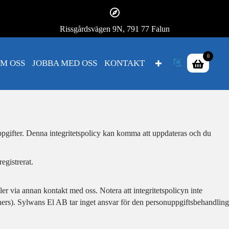
Rissgårdsvägen 9N, 791 77 Falun
0
M OSS
JOBBA MED OSS
KONTAKT
nuppgifter. Denna integritetspolicy kan komma att uppdateras och du
egistrerat.
r via annan kontakt med oss. Notera att integritetspolicyn inte
rtners). Sylwans El AB tar inget ansvar för den personuppgiftsbehandling