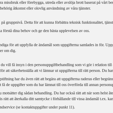
 missbruk eller förebygga, utreda eller avslöja brott baserat på vårt berä
obehörig åtkomst eller olovlig användning av våra tjänster.
 gruppnivå. Detta för att kunna förbättra teknisk funktionalitet, tjänste
na förstå dina behov och ge den bästa upplevelsen av oss.
ndiga för att uppfylla de ändamål som uppgifterna samlades in för. Uppg
ter om dig.
 vill få insyn i den personuppgiftbehandling som vi gör i relation till di
att säkerhetsställa att vi lämnar ut uppgifterna till rätt person. Du har o
tiftning har du även rätt att begära att uppgifterna raderas eller begrän
t få de uppgifter som du har lämnat till oss överförda till annan personu
 motsätter dig sådan behandling. Du har också rätt att när som helst åt
rätt att återkalla ditt samtycke i förhållande till vissa ändamål t.ex. ka
ndservice (se kontaktuppgifter under punkt 11).