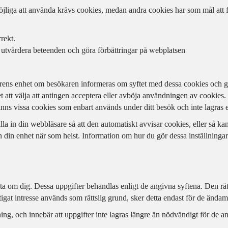
jliga att använda krävs cookies, medan andra cookies har som mål att fö
rekt.
 utvärdera beteenden och göra förbättringar på webplatsen
esökarens enhet om besökaren informeras om syftet med dessa cookies och 
et att välja att antingen acceptera eller avböja användningen av cookies. 
finns vissa cookies som enbart används under ditt besök och inte lagras 
älla in din webbläsare så att den automatiskt avvisar cookies, eller så k
n din enhet när som helst. Information om hur du gör dessa inställningar 
 data om dig. Dessa uppgifter behandlas enligt de angivna syftena. Den r
ättigat intresse används som rättslig grund, sker detta endast för de ända
ning, och innebär att uppgifter inte lagras längre än nödvändigt för de 