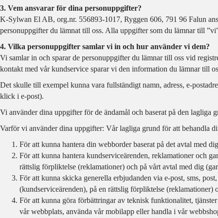
3. Vem ansvarar för dina personuppgifter?
K-Sylwan El AB, org.nr. 556893-1017, Ryggen 606, 791 96 Falun ansva
personuppgifter du lämnat till oss. Alla uppgifter som du lämnar till ”vi
4. Vilka personuppgifter samlar vi in och hur använder vi dem?
Vi samlar in och sparar de personuppgifter du lämnar till oss vid regi
kontakt med vår kundservice sparar vi den information du lämnar till oss
Det skulle till exempel kunna vara fullständigt namn, adress, e-postad
klick i e-post).
Vi använder dina uppgifter för de ändamål och baserat på den lagliga
Varför vi använder dina uppgifter: Vår lagliga grund för att behandla d
För att kunna hantera din webborder baserat på det avtal med dig.
För att kunna hantera kundserviceärenden, reklamationer och garan
rättslig förpliktelse (reklamationer) och på vårt avtal med dig (gar
För att kunna skicka generella erbjudanden via e-post, sms, post, 
(kundserviceärenden), på en rättslig förpliktelse (reklamationer) 
För att kunna göra förbättringar av teknisk funktionalitet, tjänst
vår webbplats, använda vår mobilapp eller handla i vår webbshop.