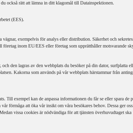
 du också rätt att lämna in ditt klagomål till Datainspektionen.
rbetet (EES).
ägnar, exempelvis för analys eller distribution. Säkerhet och sekretess ä
ill företag inom EU/EES eller företag som upprätthåller motsvarande 
, och den lagras av den webbplats du besöker på din dator, surfplatta e
latsen. Kakorna som används på vår webbplats härstammar från antinge
. Till exempel kan de anpassa informationen du får se eller spara de pre
år förmåga att öka vår insikt om våra besökares behov. Dessa ger oss vä
r. Medan vissa cookies är nödvändiga för att tjänsten överhuvudtaget ska