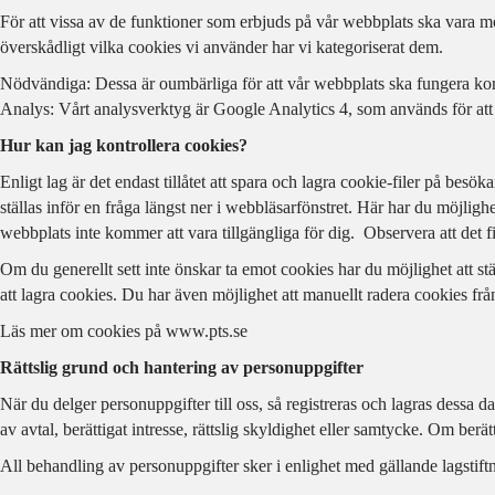
För att vissa av de funktioner som erbjuds på vår webbplats ska vara mö
överskådligt vilka cookies vi använder har vi kategoriserat dem.
Nödvändiga: Dessa är oumbärliga för att vår webbplats ska fungera kor
Analys: Vårt analysverktyg är Google Analytics 4, som används för att
Hur kan jag kontrollera cookies?
Enligt lag är det endast tillåtet att spara och lagra cookie-filer på b
ställas inför en fråga längst ner i webbläsarfönstret. Här har du möjligh
webbplats inte kommer att vara tillgängliga för dig. Observera att det 
Om du generellt sett inte önskar ta emot cookies har du möjlighet att st
att lagra cookies. Du har även möjlighet att manuellt radera cookies frå
Läs mer om cookies på www.pts.se
Rättslig grund och hantering av personuppgifter
När du delger personuppgifter till oss, så registreras och lagras dessa
av avtal, berättigat intresse, rättslig skyldighet eller samtycke. Om ber
All behandling av personuppgifter sker i enlighet med gällande lagstift