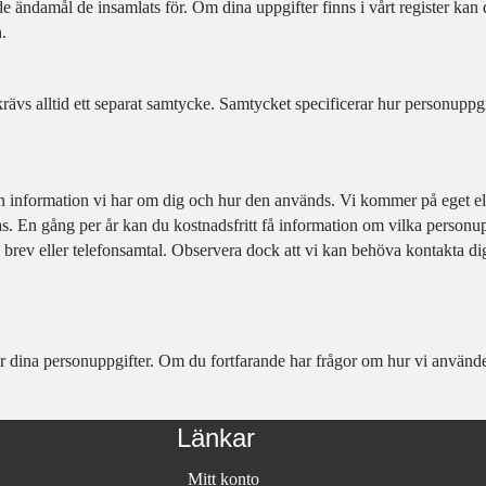
e ändamål de insamlats för. Om dina uppgifter finns i vårt register kan 
.
rävs alltid ett separat samtycke. Samtycket specificerar hur personupp
n information vi har om dig och hur den används. Vi kommer på eget ell
s. En gång per år kan du kostnadsfritt få information om vilka personuppg
a brev eller telefonsamtal. Observera dock att vi kan behöva kontakta d
nder dina personuppgifter. Om du fortfarande har frågor om hur vi använ
Länkar
Mitt konto