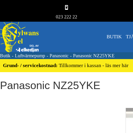
023 222 22
BUTIK
TJ
Butik
-
Luftvärmepump
-
Panasonic
-
Panasonic NZ25YKE
Grund- / servicekostnad:
Tillkommer i kassan - läs mer här
Panasonic NZ25YKE