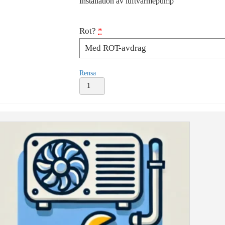
Installation av luftvärmepump
Rot?
*
Rensa
Installation
luftvärmepump
NZ25
mängd