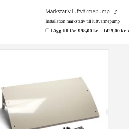
Markstativ luftvärmepump
Installation markstativ till luftvärmepump
P
Lägg till för
998,00
kr
–
1425,00
kr
9
ti
1