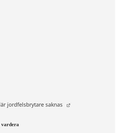
där jordfelsbrytare saknas
Prisintervall:
vardera
2188,00 kr