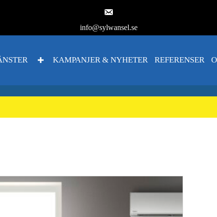
info@sylwansel.se
ÄNSTER
KAMPANJER & NYHETER
REFERENSER
O