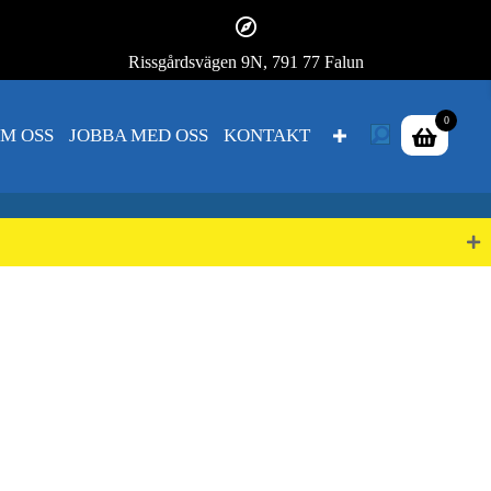
Rissgårdsvägen 9N, 791 77 Falun
0
M OSS
JOBBA MED OSS
KONTAKT