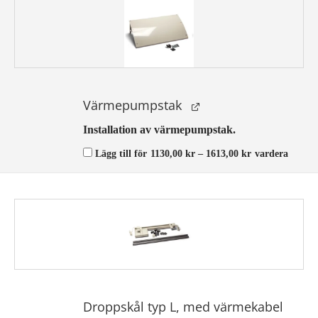
Värmepumpstak
Installation av värmepumpstak.
Prisintervall:
Lägg till för
1130,00
kr
–
1613,00
kr
vardera
1130,00 kr
till
1613,00 kr
Droppskål typ L, med värmekabel