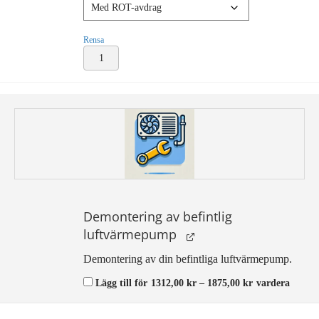
Rensa
Installation
luftvärmepump
HZ35
vit
mängd
Demontering av befintlig
luftvärmepump
Demontering av din befintliga luftvärmepump.
Prisintervall:
Lägg till för
1312,00
kr
–
1875,00
kr
vardera
1312,00 kr
till
1875,00 kr