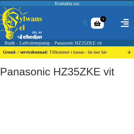
Kontakta oss
0
Butik
-
Luftvärmepump
-
Panasonic HZ35ZKE vit
Grund- / servicekostnad:
Tillkommer i kassan - läs mer här
Panasonic HZ35ZKE vit