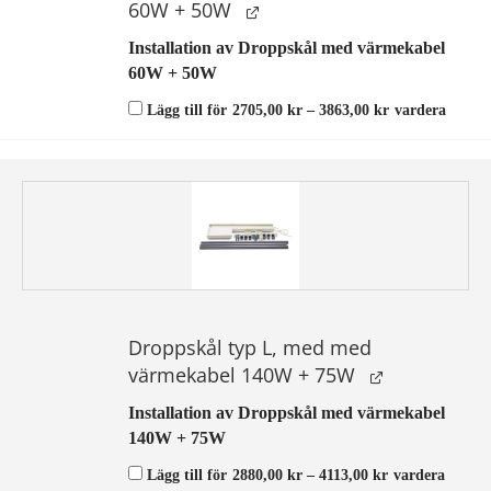
60W + 50W
Installation av Droppskål
med värmekabel
60W + 50W
Prisintervall:
Lägg till för
2705,00
kr
–
3863,00
kr
vardera
2705,00 kr
till
3863,00 kr
Droppskål typ L, med med
värmekabel 140W + 75W
Installation av Droppskål
med värmekabel
140W + 75W
Prisintervall:
Lägg till för
2880,00
kr
–
4113,00
kr
vardera
2880,00 kr