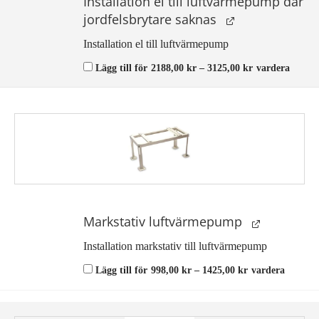
Installation el till luftvärmepump där
jordfelsbrytare saknas
Installation el till luftvärmepump
Prisintervall:
Lägg till för
2188,00
kr
–
3125,00
kr
vardera
2188,00 kr
till
3125,00 kr
Markstativ luftvärmepump
Installation markstativ till luftvärmepump
Prisintervall:
Lägg till för
998,00
kr
–
1425,00
kr
vardera
998,00 kr
till
1425,00 kr