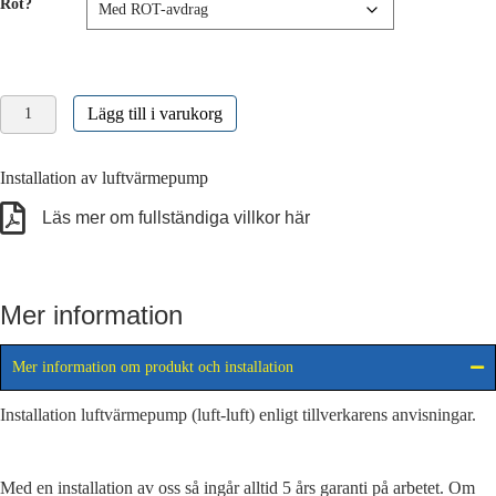
Rot?
Installation
Lägg till i varukorg
luftvärmepump
HZ25
vit
Installation av luftvärmepump
mängd
Läs mer om fullständiga villkor här
Mer information
Mer information om produkt och installation
Installation luftvärmepump (luft-luft) enligt tillverkarens anvisningar.
Med en installation av oss så ingår alltid 5 års garanti på arbetet. Om