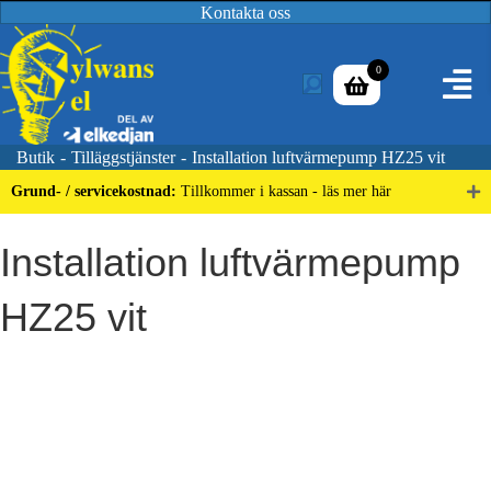
Kontakta oss
0
Butik
-
Tilläggstjänster
-
Installation luftvärmepump HZ25 vit
Grund- / servicekostnad:
Tillkommer i kassan - läs mer här
Installation luftvärmepump
HZ25 vit