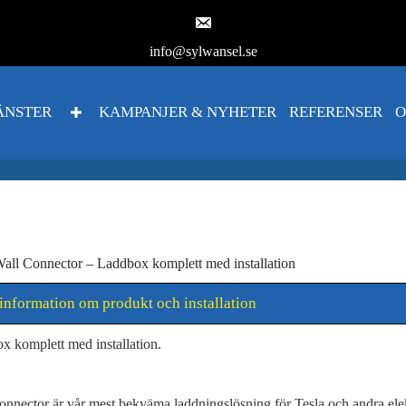
info@sylwansel.se
ÄNSTER
KAMPANJER & NYHETER
REFERENSER
O
Wall Connector – Laddbox komplett med installation
information om produkt och installation
x komplett med installation.
onnector är vår mest bekväma laddningslösning för Tesla och andra elek