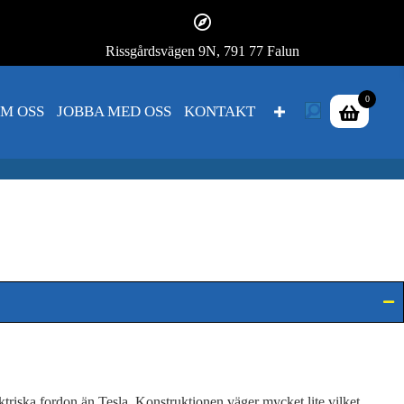
Rissgårdsvägen 9N, 791 77 Falun
0
M OSS
JOBBA MED OSS
KONTAKT
triska fordon än Tesla. Konstruktionen väger mycket lite vilket