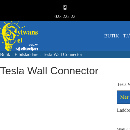
023 222 22
BUTIK
TJ
Butik
-
Elbilsladdare
-
Tesla Wall Connector
Tesla Wall Connector
Tesla 
Mer 
Laddbo
Wall C