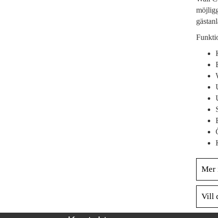
möjligg
gästanl
Funkti
Mer 
Vill 