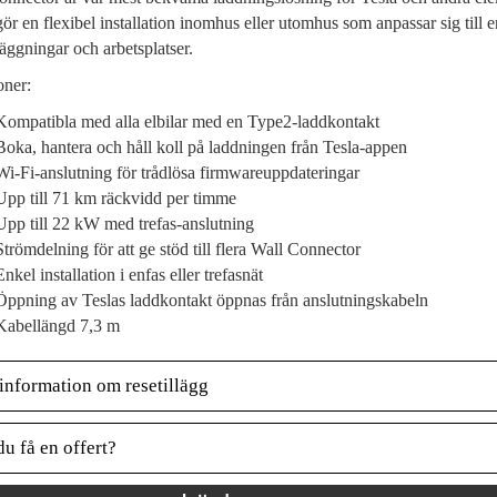
ör en flexibel installation inomhus eller utomhus som anpassar sig till e
äggningar och arbetsplatser.
oner:
Kompatibla med alla elbilar med en Type2-laddkontakt
Boka, hantera och håll koll på laddningen från Tesla-appen
Wi-Fi-anslutning för trådlösa firmwareuppdateringar
Upp till 71 km räckvidd per timme
Upp till 22 kW med trefas-anslutning
Strömdelning för att ge stöd till flera Wall Connector
Enkel installation i enfas eller trefasnät
Öppning av Teslas laddkontakt öppnas från anslutningskabeln
Kabellängd 7,3 m
information om resetillägg
du få en offert?