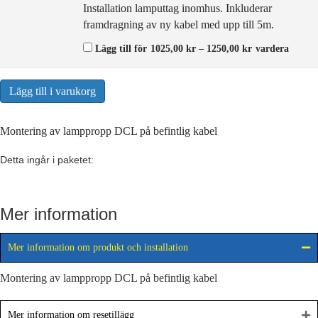
Installation lamputtag inomhus. Inkluderar
framdragning av ny kabel med upp till 5m.
Prisintervall:
Lägg till för
1025,00
kr
–
1250,00
kr
vardera
1025,00 kr
till
1250,00 kr
Lägg till i varukorg
Montering av lamppropp DCL på befintlig kabel
Detta ingår i paketet:
Mer information
Mer information om produkt och installation
Montering av lamppropp DCL på befintlig kabel
Mer information om resetillägg