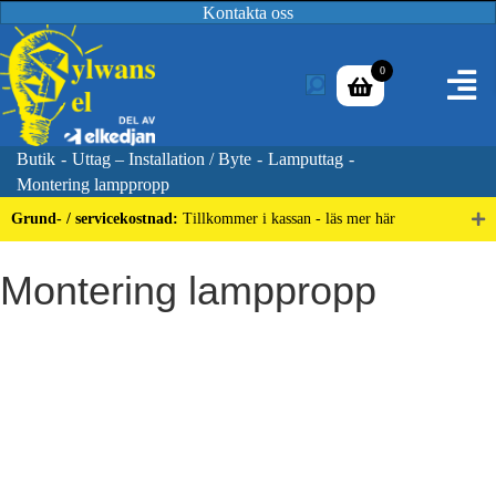
Kontakta oss
0
Butik
-
Uttag – Installation / Byte
-
Lamputtag
-
Montering lamppropp
Grund- / servicekostnad:
Tillkommer i kassan - läs mer här
Montering lamppropp