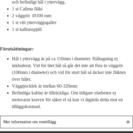
och befintligt hål i yttervägg.
1 st Calima fläkt
2 väggrör Ø100 mm
1 st vitt ytterväggsgaller
1 st kallrasspjäll
Förutsättningar:
Hål i yttervägg är på ca 110mm i diameter. Håltagning ej
inkluderat. Vid för litet hål så går det inte att föra in väggrör
(100mm i diameter) och vid för stort hål så täcker inte fläkten
över hålet.
Väggtjocklek är mellan 60-320mm
Befintliga kablar är tillräckliga. Om tidigare elarbeten ej
motsvarar kraven för säker el så kan vi åtgärda detta mot en
tilläggskostnad.
Mer information om resetillägg