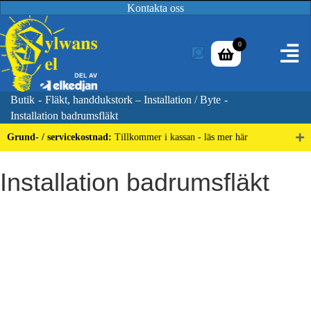
Kontakta oss
0
Butik
-
Fläkt, handdukstork – Installation / Byte
-
Installation badrumsfläkt
Grund- / servicekostnad:
Tillkommer i kassan - läs mer här
Installation badrumsfläkt