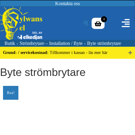
Kontakta oss
0
Butik
-
Strömbrytare – Installation / Byte
-
Byte strömbrytare
Grund- / servicekostnad:
Tillkommer i kassan - läs mer här
Byte strömbrytare
Rea!