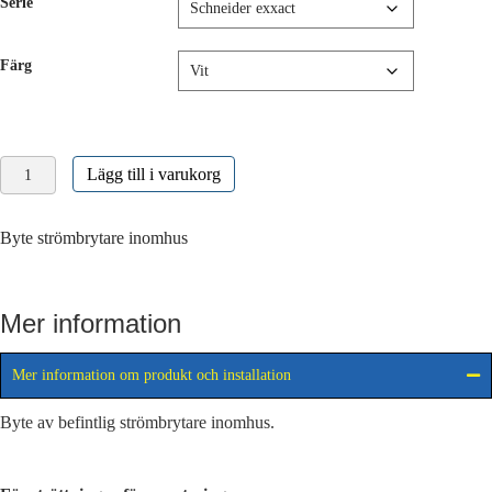
Serie
Färg
Byte
Lägg till i varukorg
strömbrytare
mängd
Byte strömbrytare inomhus
Mer information
Mer information om produkt och installation
Byte av befintlig strömbrytare inomhus.