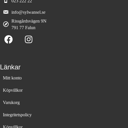
023 222 22
info@sylwansel.se
Rissgårdsvägen 9N
791 77 Falun
Länkar
Mitt konto
Köpvillkor
Varukorg
Integritetspolicy
Köpvillkor