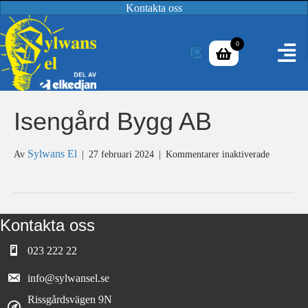
Kontakta oss
0
Isengård Bygg AB
för
Sylwans El
Av
|
27 februari 2024
|
Kommentarer inaktiverade
Isengård
Bygg
AB
Kontakta oss
023 222 22
info@sylwansel.se
Rissgårdsvägen 9N