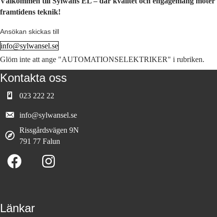
Välkommen till Sylwans EL – där kvalitet och engagemang möter
framtidens teknik!
Ansökan skickas till
info@sylwansel.se
Glöm inte att ange "AUTOMATIONSELEKTRIKER" i rubriken.
Kontakta oss
023 222 22
info@sylwansel.se
Rissgårdsvägen 9N
791 77 Falun
Länkar