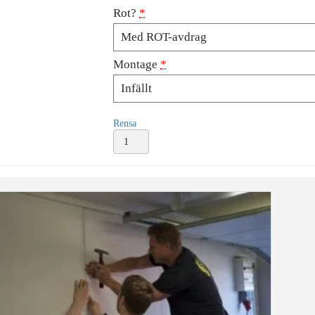
Rot?
*
Montage
*
Rensa
Installation
lamputtag
inkl.
arbete
mängd