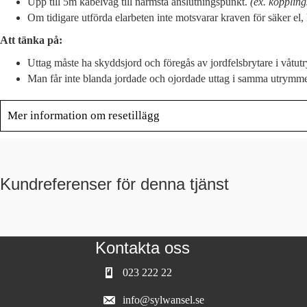
Upp till 5m kabelväg till närmsta anslutningspunkt.
(ex. koppling
Om tidigare utförda elarbeten inte motsvarar kraven för säker el, 
Att tänka på:
Uttag måste ha skyddsjord och föregås av jordfelsbrytare i våtu
Man får inte blanda jordade och ojordade uttag i samma utrymm
Mer information om resetillägg
Kundreferenser för denna tjänst
Kontakta oss
023 222 22
info@sylwansel.se