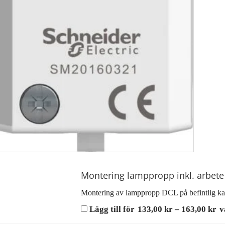
Montering lamppropp inkl. arbete
Montering av lamppropp DCL på befintlig ka
Pr
Lägg till för
133,00
kr
–
163,00
kr
v
13
til