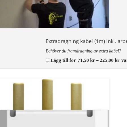
Extradragning kabel (1m) inkl. arb
Behöver du framdragning av extra kabel?
Pri
Lägg till för
71,50
kr
–
225,00
kr
va
71,
till
225