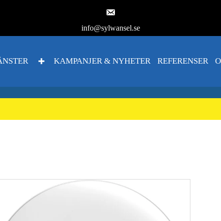
info@sylwansel.se
ÄNSTER
KAMPANJER & NYHETER
REFERENSER
O