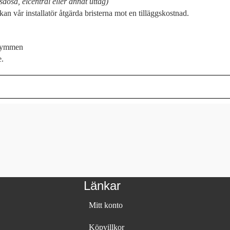
sdosa, elcentral eller annat uttag)
kan vår installatör åtgärda bristerna mot en tilläggskostnad.
trymmen
e.
Länkar
Mitt konto
Köpvillkor