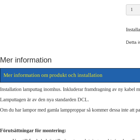
Instal
lampu
mäng
Instal
Detta i
Mer information
Mer information om produkt och installation
Installation lamputtag inomhus. Inkluderar framdragning av ny kabel m
Lamputtagen är av den nya standarden DCL.
Om du har lampor med gamla lampproppar så kommer dessa inte att passa 
Förutsättningar för montering: