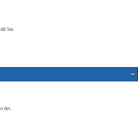
3,00 kr
till 5m.
i det.