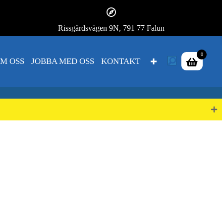
Rissgårdsvägen 9N, 791 77 Falun
0
M OSS
JOBBA MED OSS
KONTAKT