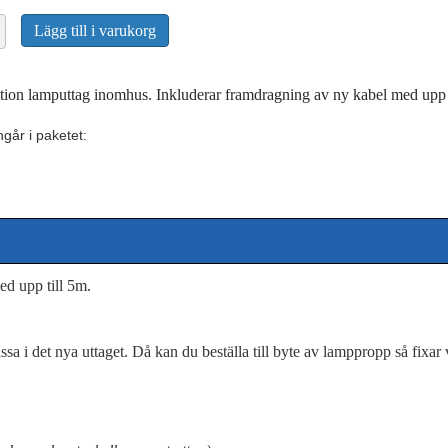
16
lation
Lägg till i varukorg
ttag
d
lation lamputtag inomhus. Inkluderar framdragning av ny kabel med upp 
ngår i paketet:
ed upp till 5m.
i det nya uttaget. Då kan du beställa till byte av lamppropp så fixar v