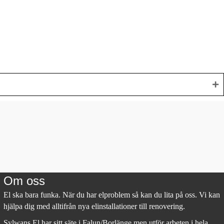
Om oss
El ska bara funka. När du har elproblem så kan du lita på oss. Vi kan
hjälpa dig med alltifrån nya elinstallationer till renovering.
Sylwans El har sitt säte i Falun/Borlänge men utför arbeten i hela