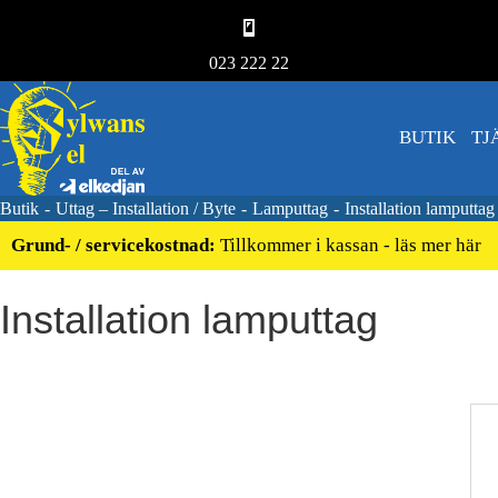
023 222 22
BUTIK
TJ
Butik
-
Uttag – Installation / Byte
-
Lamputtag
-
Installation lamputtag
Grund- / servicekostnad:
Tillkommer i kassan - läs mer här
Installation lamputtag