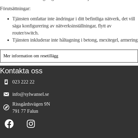
l
Förutsättningar:
.
a
Tjänsten omfattar inte ändringar i ditt befintliga nätverk, det vill
r
säga konfigurering av nätverksinställningar, flytt av
b
router/switch.
e
Tjänsten inkluderar inte håltagning i betong, mexitegel, armering
t
e
m
Mer information om resetillägg
ä
n
Kontakta oss
g
d
023 222 22
info@sylwansel.se
Rissgårdsvägen 9N
791 77 Falun