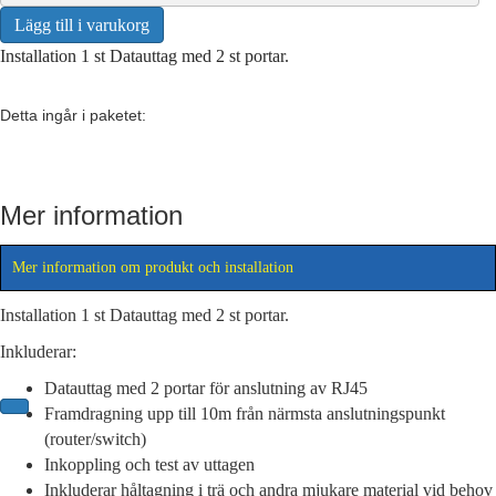
n
s
Lägg till i varukorg
t
Installation 1 st Datauttag med 2 st portar.
a
l
l
Detta ingår i paketet:
a
t
i
o
Mer information
n
D
a
Mer information om produkt och installation
t
a
Installation 1 st Datauttag med 2 st portar.
u
Inkluderar:
t
t
Datauttag med 2 portar för anslutning av RJ45
a
Framdragning upp till 10m från närmsta anslutningspunkt
g
(router/switch)
i
Inkoppling och test av uttagen
n
k
Inkluderar håltagning i trä och andra mjukare material vid behov