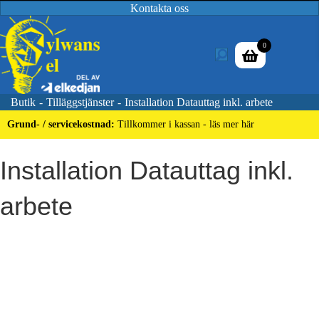
Kontakta oss
0
Butik
-
Tilläggstjänster
-
Installation Datauttag inkl. arbete
Grund- / servicekostnad:
Tillkommer i kassan - läs mer här
Installation Datauttag inkl.
arbete