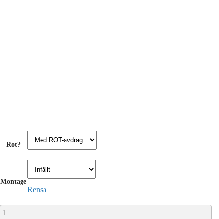
Rot?
Montage
Rensa
I